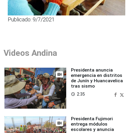
Publicado: 9/7/2021
Videos Andina
Presidenta anuncia
emergencia en distritos
de Junín y Huancavelica
tras sismo
2:35
access_time
Presidenta Fujimori
entrega módulos
escolares y anuncia