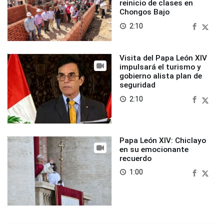
reinicio de clases en
Chongos Bajo
2:10
access_time
Visita del Papa León XIV
impulsará el turismo y
gobierno alista plan de
seguridad
2:10
access_time
Papa León XIV: Chiclayo
en su emocionante
recuerdo
1:00
access_time