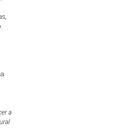
as,
.
sa
cer a
ural