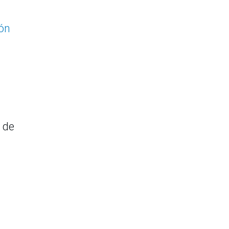
ión
s de