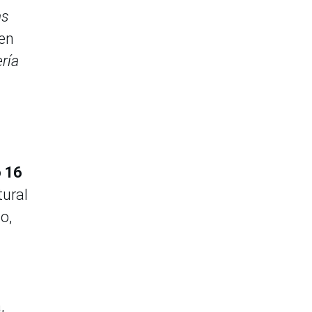
as
 en
ría
o 16
tural
o,
,