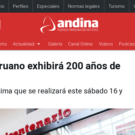
io
Perfiles
Especiales
Normas legales
Turismo
arrow_drop_down
timo
Actualidad
Galería
Canal Online
Videos
Podcas
ruano exhibirá 200 años de
ima que se realizará este sábado 16 y