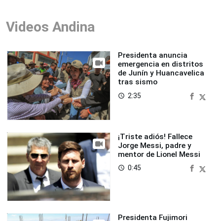
Videos Andina
Presidenta anuncia
emergencia en distritos
de Junín y Huancavelica
tras sismo
2:35
access_time
¡Triste adiós! Fallece
Jorge Messi, padre y
mentor de Lionel Messi
0:45
access_time
Presidenta Fujimori