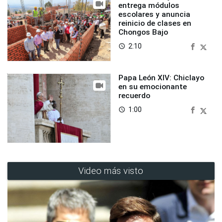
entrega módulos
escolares y anuncia
reinicio de clases en
Chongos Bajo
2:10
access_time
Papa León XIV: Chiclayo
en su emocionante
recuerdo
1:00
access_time
Video más visto