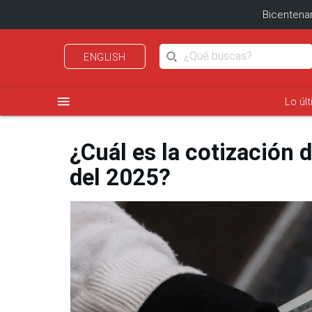
Bicentenar
ENGLISH
menu
Lo úl
¿Cuál es la cotización 
del 2025?