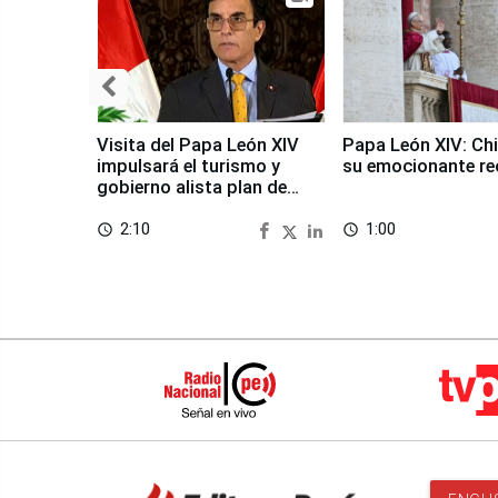
Visita del Papa León XIV
Papa León XIV: Chi
impulsará el turismo y
su emocionante re
gobierno alista plan de
seguridad
2:10
1:00
access_time
access_time