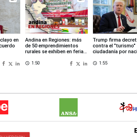
clayo en
Andina en Regiones: más
Trump firma decre
cuerdo
de 50 emprendimientos
contra el "turismo"
rurales se exhiben en feria
ciudadanía por nac
regional de Foncodes
en EEUU
1:50
1:55
access_time
access_time