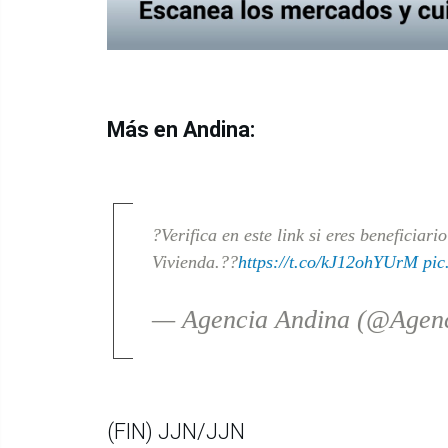
Más en Andina:
?Verifica en este link si eres beneficia
Vivienda.??
https://t.co/kJ12ohYUrM
pic
— Agencia Andina (@Agen
(FIN) JJN/JJN