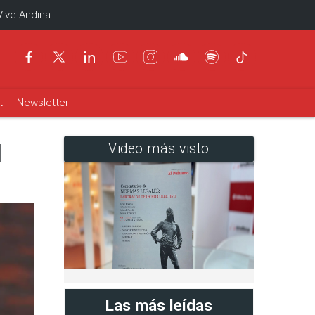
Vive Andina
t
Newsletter
l
Video más visto
Las más leídas