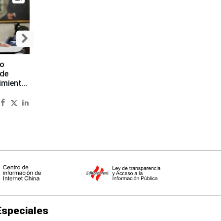
to
 de
imiento
Especiales