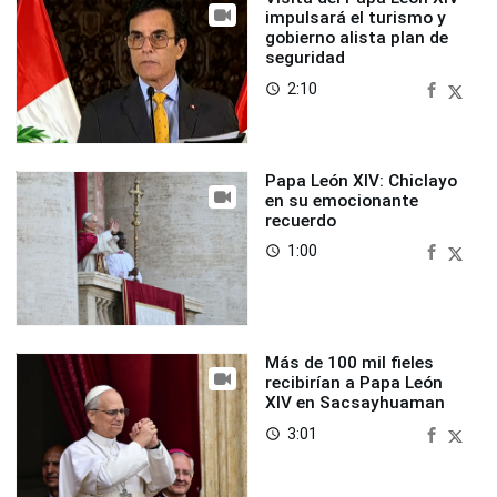
impulsará el turismo y
gobierno alista plan de
seguridad
2:10
access_time
Papa León XIV: Chiclayo
en su emocionante
recuerdo
1:00
access_time
Más de 100 mil fieles
recibirían a Papa León
XIV en Sacsayhuaman
3:01
access_time