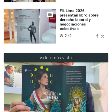
FIL Lima 2026:
presentan libro sobre
derecho laboral y
negociaciones
colectivas
2:42
access_time
Video más visto