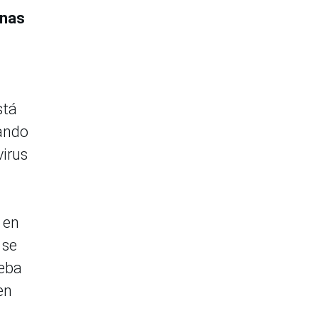
onas
stá
uando
virus
 en
 se
ueba
en