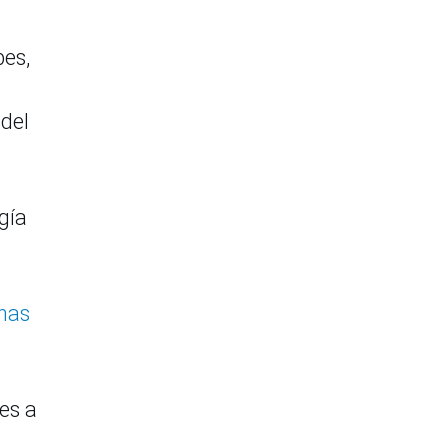
bes,
 del
gía
chas
es a