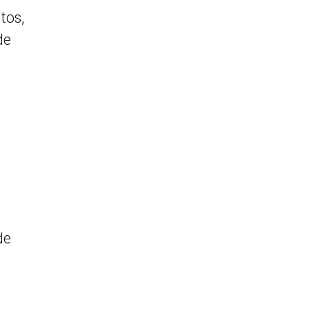
tos,
de
de