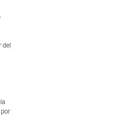
e
r del
ía
 por