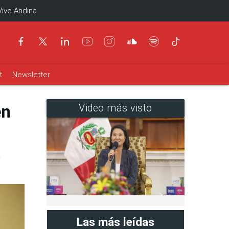
Vive Andina
t
Newsletter
en
Video más visto
.
Las más leídas