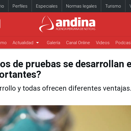
io
Perfiles
Especiales
Normas legales
Turismo
arrow_drop_down
timo
Actualidad
Galería
Canal Online
Videos
Podcas
os de pruebas se desarrollan 
ortantes?
rollo y todas ofrecen diferentes ventajas