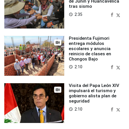
de Junín y Huancavelica
tras sismo
2:35
access_time
Presidenta Fujimori
entrega módulos
escolares y anuncia
reinicio de clases en
Chongos Bajo
2:10
access_time
Visita del Papa León XIV
impulsará el turismo y
gobierno alista plan de
seguridad
2:10
access_time