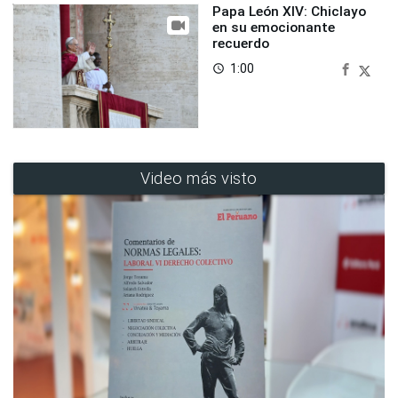
Papa León XIV: Chiclayo
en su emocionante
recuerdo
1:00
access_time
Video más visto