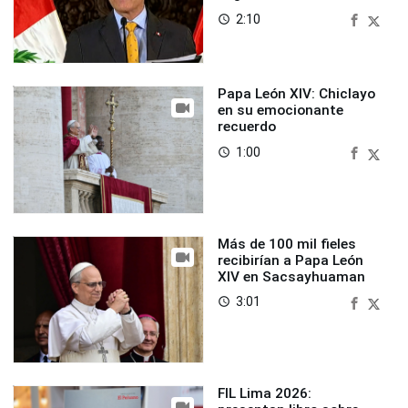
2:10
access_time
Papa León XIV: Chiclayo
en su emocionante
recuerdo
1:00
access_time
Más de 100 mil fieles
recibirían a Papa León
XIV en Sacsayhuaman
3:01
access_time
FIL Lima 2026: