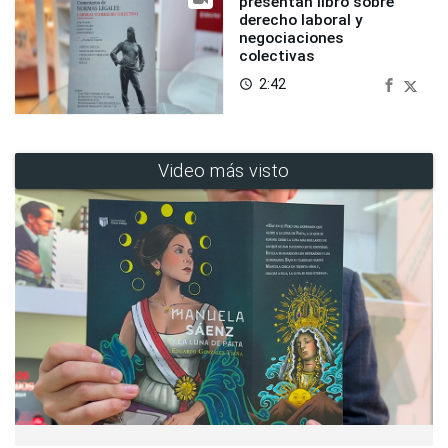
presentan libro sobre
derecho laboral y
negociaciones
colectivas
2:42
access_time
Video más visto