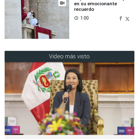
en su emocionante
recuerdo
1:00
access_time
Video más visto