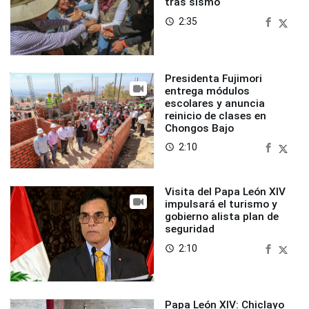
tras sismo
2:35
access_time
Presidenta Fujimori
entrega módulos
escolares y anuncia
reinicio de clases en
Chongos Bajo
2:10
access_time
Visita del Papa León XIV
impulsará el turismo y
gobierno alista plan de
seguridad
2:10
access_time
Papa León XIV: Chiclayo