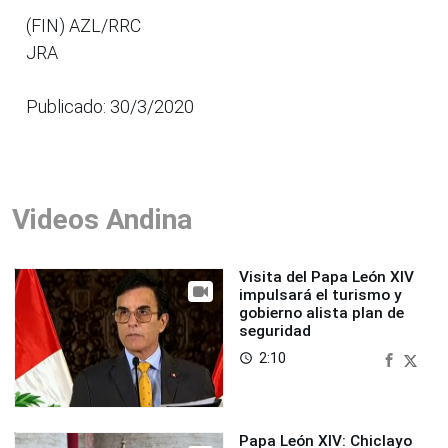
(FIN) AZL/RRC
JRA
Publicado: 30/3/2020
Videos Andina
Visita del Papa León XIV
impulsará el turismo y
gobierno alista plan de
seguridad
2:10
access_time
Papa León XIV: Chiclayo