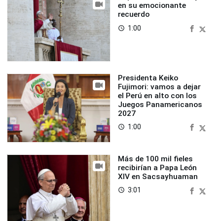
en su emocionante
recuerdo
1:00
access_time
Presidenta Keiko
Fujimori: vamos a dejar
el Perú en alto con los
Juegos Panamericanos
2027
1:00
access_time
Más de 100 mil fieles
recibirían a Papa León
XIV en Sacsayhuaman
3:01
access_time