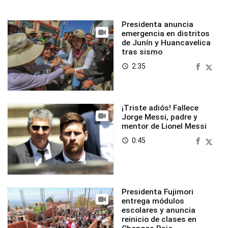
Presidenta anuncia
emergencia en distritos
de Junín y Huancavelica
tras sismo
2:35
access_time
¡Triste adiós! Fallece
Jorge Messi, padre y
mentor de Lionel Messi
0:45
access_time
Presidenta Fujimori
entrega módulos
escolares y anuncia
reinicio de clases en