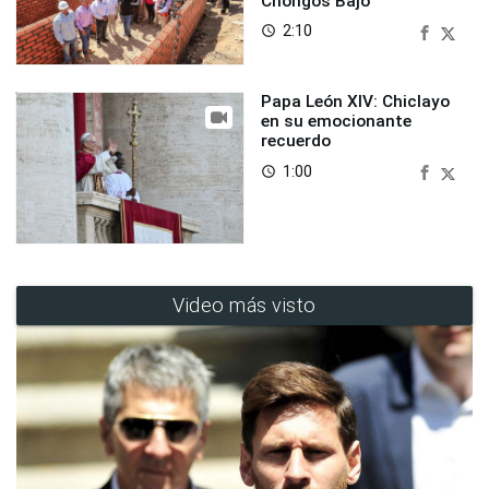
Chongos Bajo
2:10
access_time
Papa León XIV: Chiclayo
en su emocionante
recuerdo
1:00
access_time
Video más visto