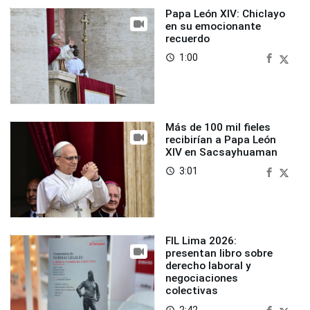
Papa León XIV: Chiclayo
en su emocionante
recuerdo
1:00
access_time
Más de 100 mil fieles
recibirían a Papa León
XIV en Sacsayhuaman
3:01
access_time
FIL Lima 2026:
presentan libro sobre
derecho laboral y
negociaciones
colectivas
2:42
access_time