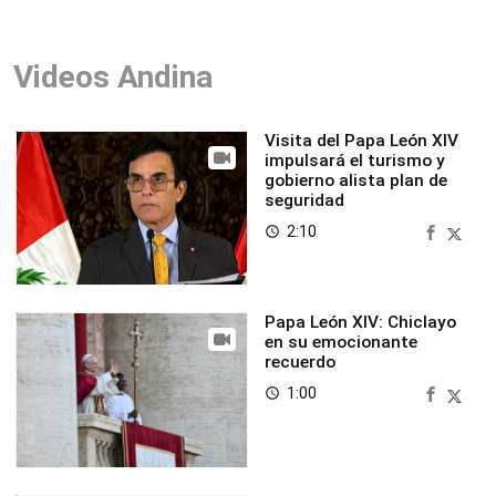
Videos Andina
Visita del Papa León XIV
impulsará el turismo y
gobierno alista plan de
seguridad
2:10
access_time
Papa León XIV: Chiclayo
en su emocionante
recuerdo
1:00
access_time