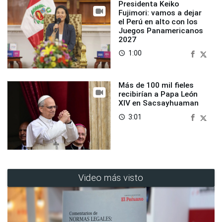
Presidenta Keiko
Fujimori: vamos a dejar
el Perú en alto con los
Juegos Panamericanos
2027
1:00
access_time
Más de 100 mil fieles
recibirían a Papa León
XIV en Sacsayhuaman
3:01
access_time
Video más visto