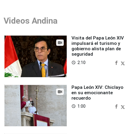
Videos Andina
Visita del Papa León XIV
impulsará el turismo y
gobierno alista plan de
seguridad
2:10
access_time
Papa León XIV: Chiclayo
en su emocionante
recuerdo
1:00
access_time