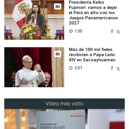
Presidenta Keiko
Fujimori: vamos a dejar
el Perú en alto con los
Juegos Panamericanos
2027
1:00
access_time
Más de 100 mil fieles
recibirían a Papa León
XIV en Sacsayhuaman
3:01
access_time
Video más visto