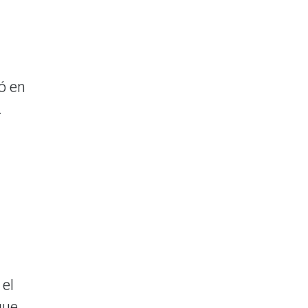
ó en
.
 el
que