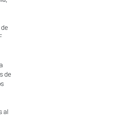
.
 de
F
ha
s de
os
s al