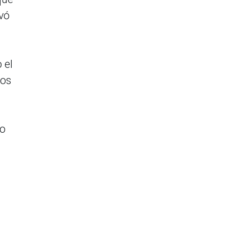
avó
 el
tos
io