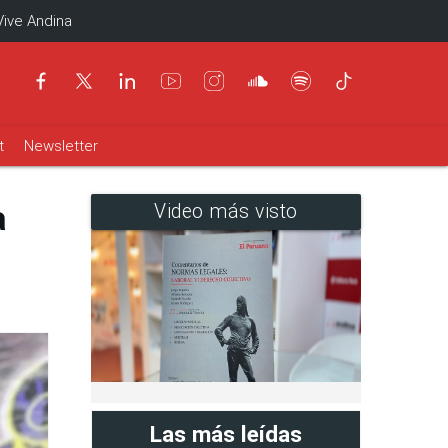
Vive Andina
t
Newsletter
a
Video más visto
Las más leídas