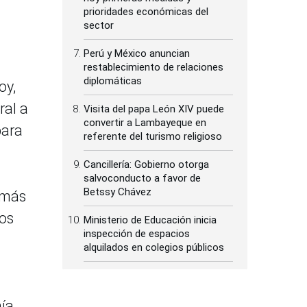
prioridades económicas del
sector
Perú y México anuncian
restablecimiento de relaciones
diplomáticas
oy,
ral a
Visita del papa León XIV puede
convertir a Lambayeque en
para
referente del turismo religioso
Cancillería: Gobierno otorga
salvoconducto a favor de
Betssy Chávez
s más
ios
Ministerio de Educación inicia
inspección de espacios
alquilados en colegios públicos
ía,