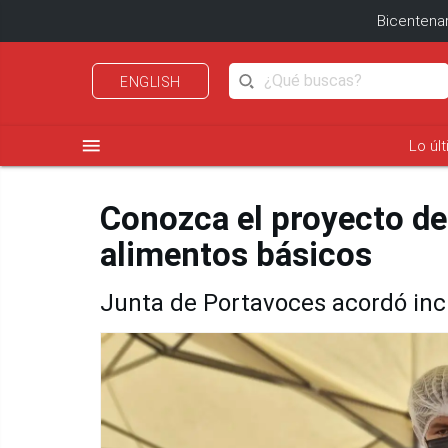
Bicentenar
ENGLISH
menu
Lo úl
Conozca el proyecto del
alimentos básicos
Junta de Portavoces acordó incl