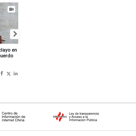
clayo en
cuerdo