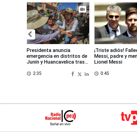
Presidenta anuncia
¡Triste adiós! Fall
emergencia en distritos de
Messi, padre y me
Junín y Huancavelica tras
Lionel Messi
sismo
2:35
0:45
access_time
access_time