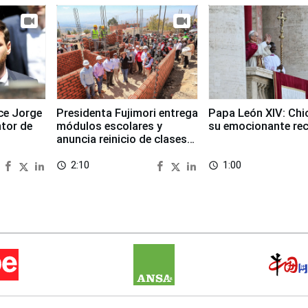
ece Jorge
Presidenta Fujimori entrega
Papa León XIV: Chi
ntor de
módulos escolares y
su emocionante re
anuncia reinicio de clases
en Chongos Bajo
2:10
1:00
access_time
access_time