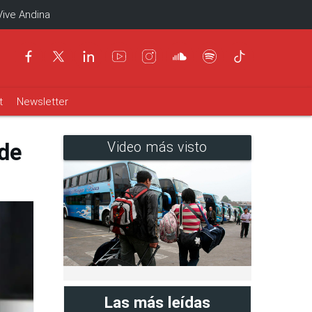
Vive Andina
t
Newsletter
 de
Video más visto
Las más leídas