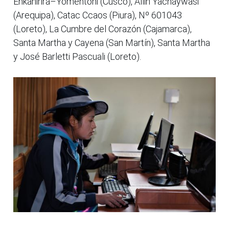
Enkanirira–Yomentoni (Cusco), Allin Yachaywasi
(Arequipa), Catac Ccaos (Piura), Nº 601043
(Loreto), La Cumbre del Corazón (Cajamarca),
Santa Martha y Cayena (San Martín), Santa Martha
y José Barletti Pascuali (Loreto).