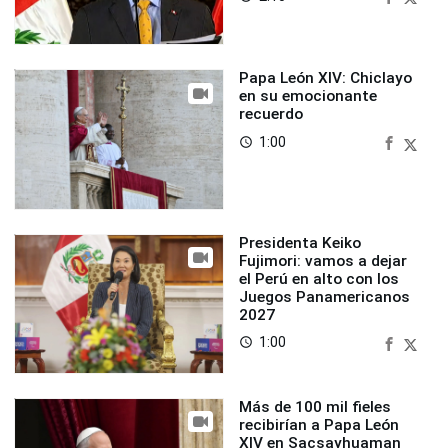
Papa León XIV: Chiclayo
en su emocionante
recuerdo
1:00
access_time
Presidenta Keiko
Fujimori: vamos a dejar
el Perú en alto con los
Juegos Panamericanos
2027
1:00
access_time
Más de 100 mil fieles
recibirían a Papa León
XIV en Sacsayhuaman