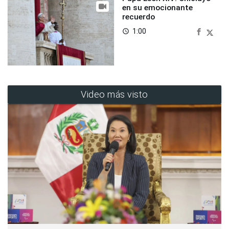
en su emocionante
recuerdo
1:00
access_time
Video más visto