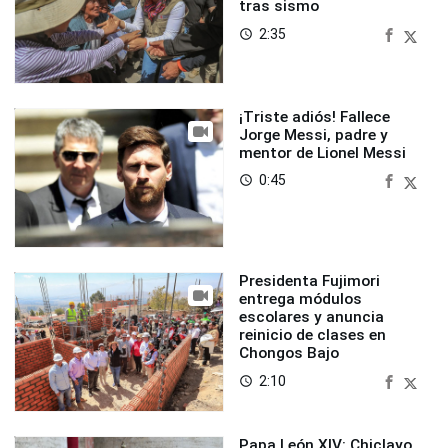
tras sismo
2:35
access_time
¡Triste adiós! Fallece
Jorge Messi, padre y
mentor de Lionel Messi
0:45
access_time
Presidenta Fujimori
entrega módulos
escolares y anuncia
reinicio de clases en
Chongos Bajo
2:10
access_time
Papa León XIV: Chiclayo