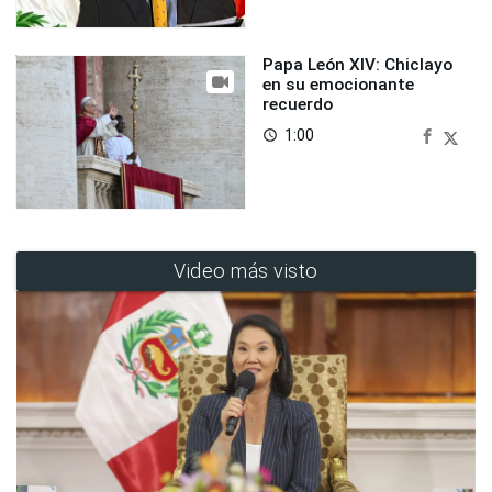
Papa León XIV: Chiclayo
en su emocionante
recuerdo
1:00
access_time
Video más visto