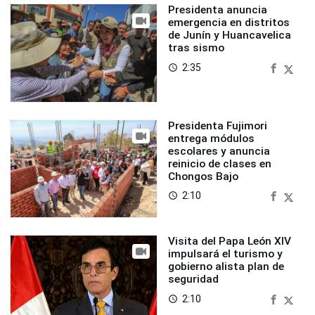
Presidenta anuncia
emergencia en distritos
de Junín y Huancavelica
tras sismo
2:35
access_time
Presidenta Fujimori
entrega módulos
escolares y anuncia
reinicio de clases en
Chongos Bajo
2:10
access_time
Visita del Papa León XIV
impulsará el turismo y
gobierno alista plan de
seguridad
2:10
access_time