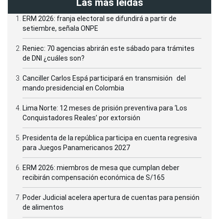
Climático.
Las más leídas
ERM 2026: franja electoral se difundirá a partir de
setiembre, señala ONPE
Gracias a nuestra ubicación geográfica,
Reniec: 70 agencias abrirán este sábado para trámites
poseemos grandes ecosistemas que nos
de DNI ¿cuáles son?
brindan una serie de beneficios que hacen
Canciller Carlos Espá participará en transmisión del
posible la vida ????
mando presidencial en Colombia
? Conoce y sorpréndete de la magnitud de
nuestros bosques aquí:
Lima Norte: 12 meses de prisión preventiva para ‘Los
https://t.co/wyQSk3C2em
Conquistadores Reales’ por extorsión
pic.twitter.com/rdifmMorok
Presidenta de la república participa en cuenta regresiva
para Juegos Panamericanos 2027
— ProgramaBosques
(@ProgramaBosques)
24 de abril de
ERM 2026: miembros de mesa que cumplan deber
recibirán compensación económica de S/165
2018
Poder Judicial acelera apertura de cuentas para pensión
de alimentos