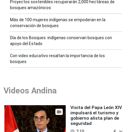
disponibilidad de agua en Latinoamérica, y el 97%
Proyectos sostenibles recuperarán 2,000 hectáreas de
de este recurso hídrico se encuentra en nuestra
bosques amazónicos
Amazonía.
Más de 100 mujeres indígenas se empoderan en la
conservación de bosques
Día de los Bosques: indígenas conservan bosques con
apoyo del Estado
Sin bosques se erosionarían los suelos,
lo cual
provocaría la ocurrencia de deslizamientos que
Con video educativo resaltan la importancia de los
bosques
afectarían a las poblaciones ubicadas en las zonas
bajas.
Videos Andina
Los bosques amazónicos, cuya segunda extensión
Visita del Papa León XIV
se encuentra en el Perú, emiten gran cantidad de
impulsará el turismo y
gobierno alista plan de
vapor que se convierte en nubes que por acción de
seguridad
los vientos procedentes del este son empujados
2:10
access_time