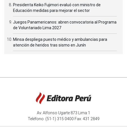
Este programa tiene como objetivo
contribuir a la
Presidenta Keiko Fujimori evaluó con ministro de
Educación medidas para mejorar el sector
conservación de bosques
y promover el
desarrollo sostenible
. El Estado, las instituciones
Juegos Panamericanos: abren convocatoria al Programa
públicas y privadas, las comunidades indígenas y
de Voluntariado Lima 2027
toda la población del país tiene la obligación de
Minsa despliega puesto médico y ambulancias para
unirse para un gran objetivo común: la conservación
atención de heridos tras sismo en Junín
de los bosques.
(FIN) LZD/MAO
También en Andina:
#VIDEO
?? Chaparrí: la maravillosa reserva
Av. Alfonso Ugarte 873 Lima 1
ecológica
https://t.co/dcwnIrpIdC
Teléfono: (51-1) 315 0400 Fax: 431 2849
pic.twitter.com/FgSOj3pBs6