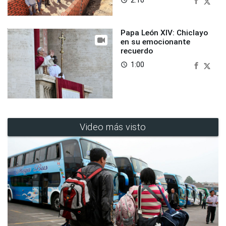
2:10
access_time
Papa León XIV: Chiclayo
en su emocionante
recuerdo
1:00
access_time
Video más visto