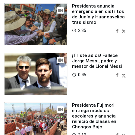
Presidenta anuncia
emergencia en distritos
de Junín y Huancavelica
tras sismo
2:35
access_time
¡Triste adiós! Fallece
Jorge Messi, padre y
mentor de Lionel Messi
0:45
access_time
Presidenta Fujimori
entrega módulos
escolares y anuncia
reinicio de clases en
Chongos Bajo