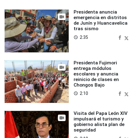
Presidenta anuncia
emergencia en distritos
de Junín y Huancavelica
tras sismo
2:35
access_time
Presidenta Fujimori
entrega módulos
escolares y anuncia
reinicio de clases en
Chongos Bajo
2:10
access_time
Visita del Papa León XIV
impulsará el turismo y
gobierno alista plan de
seguridad