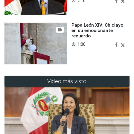
2:10
access_time
Papa León XIV: Chiclayo
en su emocionante
recuerdo
1:00
access_time
Video más visto