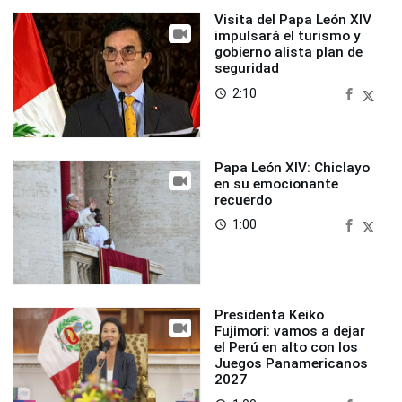
Visita del Papa León XIV
impulsará el turismo y
gobierno alista plan de
seguridad
2:10
access_time
Papa León XIV: Chiclayo
en su emocionante
recuerdo
1:00
access_time
Presidenta Keiko
Fujimori: vamos a dejar
el Perú en alto con los
Juegos Panamericanos
2027