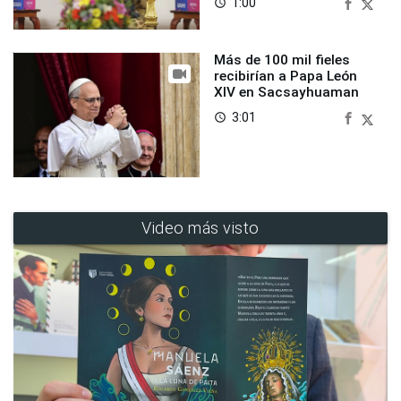
1:00
access_time
Más de 100 mil fieles
recibirían a Papa León
XIV en Sacsayhuaman
3:01
access_time
Video más visto