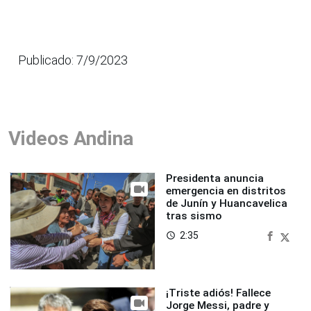
Publicado: 7/9/2023
Videos Andina
Presidenta anuncia
emergencia en distritos
de Junín y Huancavelica
tras sismo
2:35
access_time
¡Triste adiós! Fallece
Jorge Messi, padre y