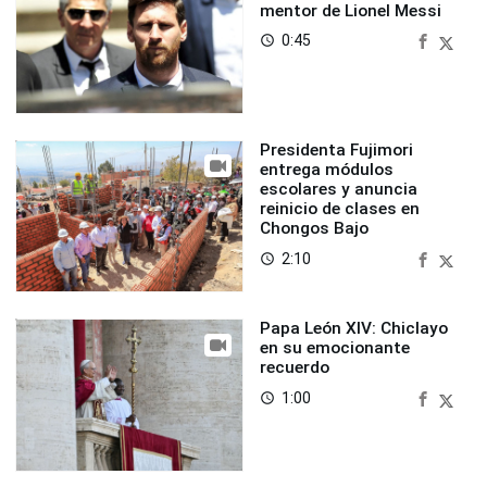
mentor de Lionel Messi
0:45
access_time
Presidenta Fujimori
entrega módulos
escolares y anuncia
reinicio de clases en
Chongos Bajo
2:10
access_time
Papa León XIV: Chiclayo
en su emocionante
recuerdo
1:00
access_time