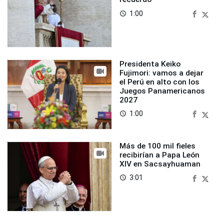
1:00
access_time
Presidenta Keiko
Fujimori: vamos a dejar
el Perú en alto con los
Juegos Panamericanos
2027
1:00
access_time
Más de 100 mil fieles
recibirían a Papa León
XIV en Sacsayhuaman
3:01
access_time