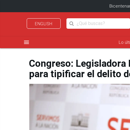
Bicentenar
ENGLISH
menu
Lo úl
Congreso: Legisladora 
para tipificar el delito 