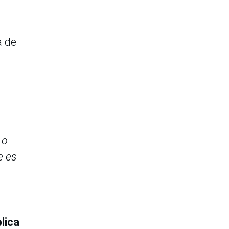
a de
 o
e es
lica