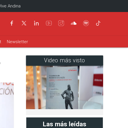
Vive Andina
t
Newsletter
o
Video más visto
Las más leídas