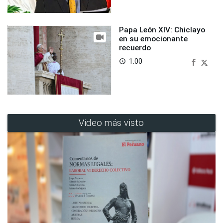
Papa León XIV: Chiclayo
en su emocionante
recuerdo
1:00
access_time
Video más visto