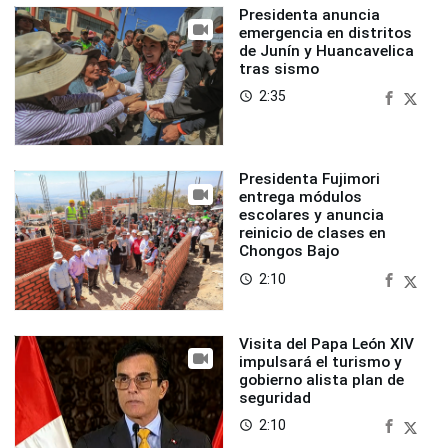
Presidenta anuncia
emergencia en distritos
de Junín y Huancavelica
tras sismo
2:35
access_time
Presidenta Fujimori
entrega módulos
escolares y anuncia
reinicio de clases en
Chongos Bajo
2:10
access_time
Visita del Papa León XIV
impulsará el turismo y
gobierno alista plan de
seguridad
2:10
access_time