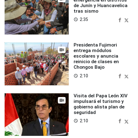
de Junín y Huancavelica
tras sismo
2:35
access_time
Presidenta Fujimori
entrega módulos
escolares y anuncia
reinicio de clases en
Chongos Bajo
2:10
access_time
Visita del Papa León XIV
impulsará el turismo y
gobierno alista plan de
seguridad
2:10
access_time