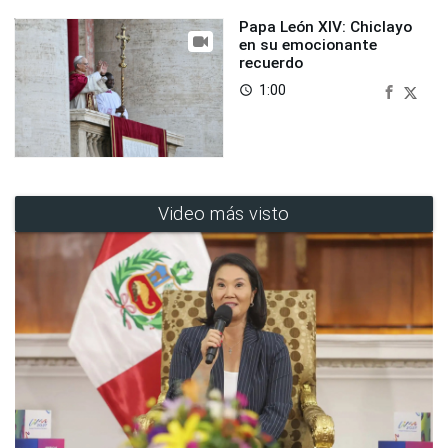
Papa León XIV: Chiclayo
en su emocionante
recuerdo
1:00
access_time
Video más visto