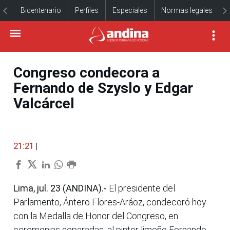
Bicentenario
Perfiles
Especiales
Normas legales
Congreso condecora a
Fernando de Szyslo y Edgar
Valcárcel
21:21
|
Lima, jul. 23 (ANDINA).-
El presidente del
Parlamento, Ántero Flores-Aráoz, condecoró hoy
con la Medalla de Honor del Congreso, en
ceremonias separadas, al pintor limeño Fernando