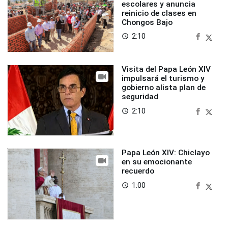
escolares y anuncia
reinicio de clases en
Chongos Bajo
2:10
access_time
Visita del Papa León XIV
impulsará el turismo y
gobierno alista plan de
seguridad
2:10
access_time
Papa León XIV: Chiclayo
en su emocionante
recuerdo
1:00
access_time