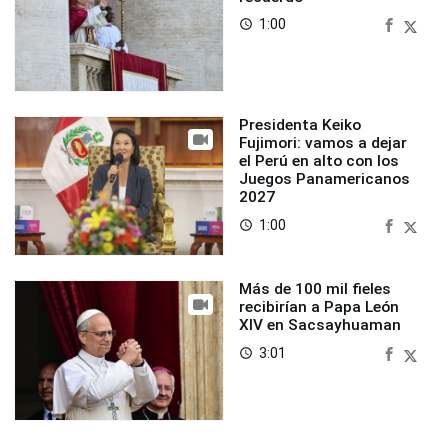
1:00
access_time
Presidenta Keiko
Fujimori: vamos a dejar
el Perú en alto con los
Juegos Panamericanos
2027
1:00
access_time
Más de 100 mil fieles
recibirían a Papa León
XIV en Sacsayhuaman
3:01
access_time