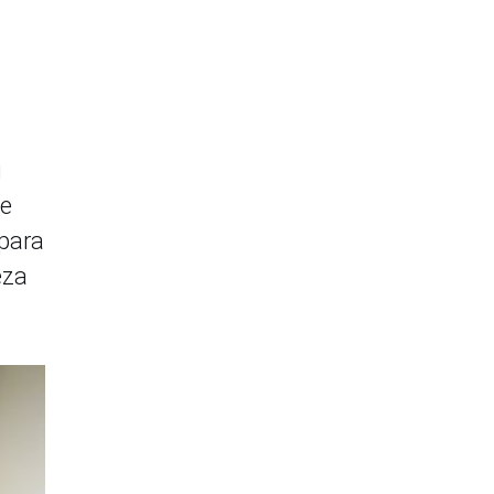
u
se
 para
eza