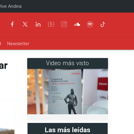
Vive Andina
t
Newsletter
ar
Video más visto
Las más leídas