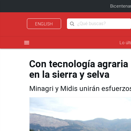
Bicentenar
ENGLISH
menu
Lo úl
Con tecnología agraria 
en la sierra y selva
Minagri y Midis unirán esfuerzo