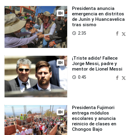
Presidenta anuncia
emergencia en distritos
de Junín y Huancavelica
tras sismo
2:35
access_time
¡Triste adiós! Fallece
Jorge Messi, padre y
mentor de Lionel Messi
0:45
access_time
Presidenta Fujimori
entrega módulos
escolares y anuncia
reinicio de clases en
Chongos Bajo