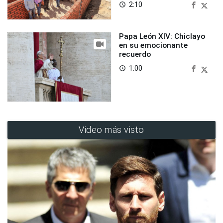
2:10
access_time
Papa León XIV: Chiclayo
en su emocionante
recuerdo
1:00
access_time
Video más visto