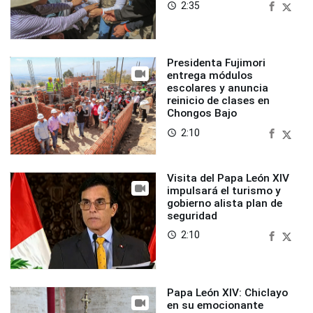
2:35
access_time
Presidenta Fujimori
entrega módulos
escolares y anuncia
reinicio de clases en
Chongos Bajo
2:10
access_time
Visita del Papa León XIV
impulsará el turismo y
gobierno alista plan de
seguridad
2:10
access_time
Papa León XIV: Chiclayo
en su emocionante