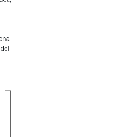
uena
 del