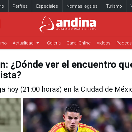
io
Perfiles
Especiales
Normas legales
Turismo
arrow_drop_down
timo
Actualidad
Galería
Canal Online
Videos
Podcas
n: ¿Dónde ver el encuentro qu
ista?
ga hoy (21:00 horas) en la Ciudad de Méxi