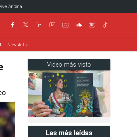
Vive Andina
t
Newsletter
e
Video más visto
co
Las más leídas