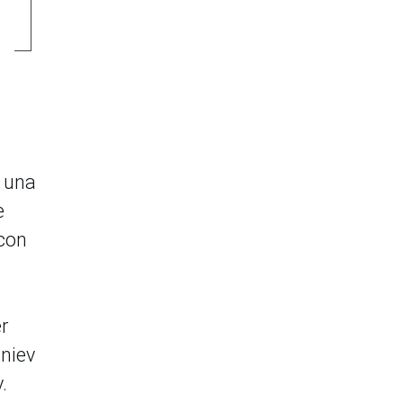
s
y una
e
con
r
niev
.