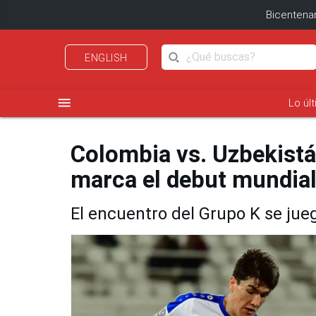
Bicentenar
ENGLISH
menu
Lo úl
Colombia vs. Uzbekistá
marca el debut mundial
El encuentro del Grupo K se jue