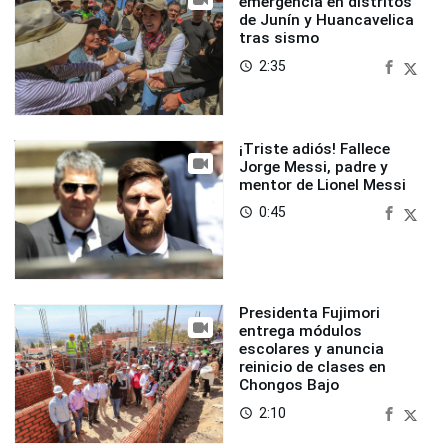
emergencia en distritos
de Junín y Huancavelica
tras sismo
2:35
access_time
¡Triste adiós! Fallece
Jorge Messi, padre y
mentor de Lionel Messi
0:45
access_time
Presidenta Fujimori
entrega módulos
escolares y anuncia
reinicio de clases en
Chongos Bajo
2:10
access_time