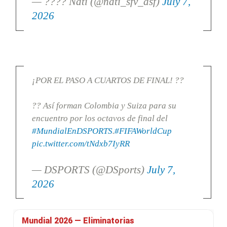
— ???? Nati (@nati_sfv_asf)
July 7,
2026
¡POR EL PASO A CUARTOS DE FINAL! ??
?? Así forman Colombia y Suiza para su
encuentro por los octavos de final del
#MundialEnDSPORTS
.
#FIFAWorldCup
pic.twitter.com/tNdxb7IyRR
— DSPORTS (@DSports)
July 7,
2026