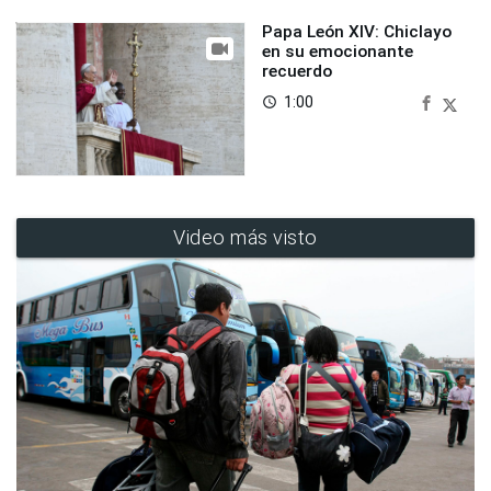
Papa León XIV: Chiclayo
en su emocionante
recuerdo
1:00
access_time
Video más visto