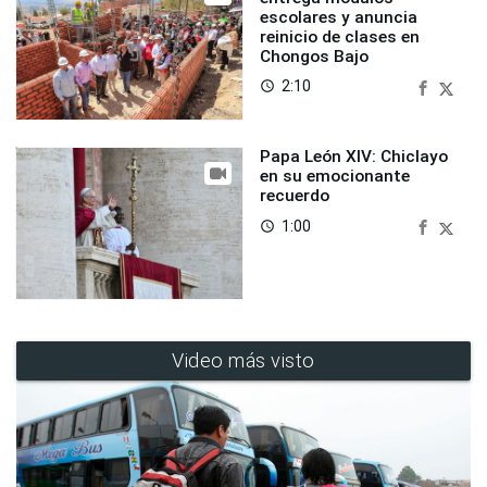
escolares y anuncia
reinicio de clases en
Chongos Bajo
2:10
access_time
Papa León XIV: Chiclayo
en su emocionante
recuerdo
1:00
access_time
Video más visto