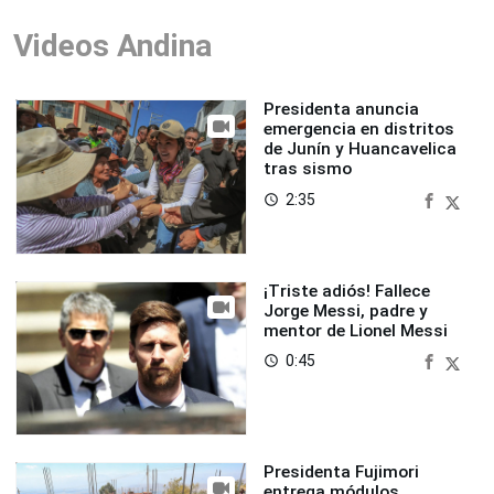
Videos Andina
Presidenta anuncia
emergencia en distritos
de Junín y Huancavelica
tras sismo
2:35
access_time
¡Triste adiós! Fallece
Jorge Messi, padre y
mentor de Lionel Messi
0:45
access_time
Presidenta Fujimori
entrega módulos