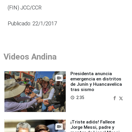
(FIN) JCC/CCR
Publicado: 22/1/2017
Videos Andina
Presidenta anuncia
emergencia en distritos
de Junín y Huancavelica
tras sismo
2:35
access_time
¡Triste adiós! Fallece
Jorge Messi, padre y