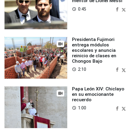
mentor de Lionel Messi
0:45
access_time
Presidenta Fujimori
entrega módulos
escolares y anuncia
reinicio de clases en
Chongos Bajo
2:10
access_time
Papa León XIV: Chiclayo
en su emocionante
recuerdo
1:00
access_time