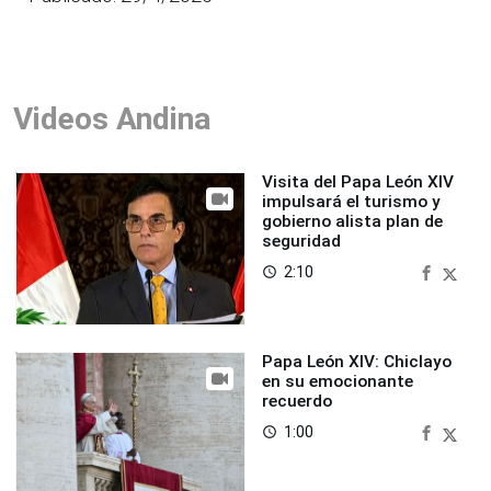
Videos Andina
Visita del Papa León XIV
impulsará el turismo y
gobierno alista plan de
seguridad
2:10
access_time
Papa León XIV: Chiclayo
en su emocionante
recuerdo
1:00
access_time