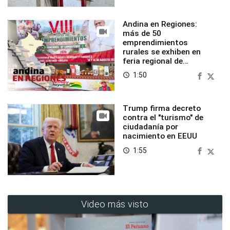
Andina en Regiones:
más de 50
emprendimientos
rurales se exhiben en
feria regional de
Foncodes
1:50
access_time
Trump firma decreto
contra el "turismo" de
ciudadanía por
nacimiento en EEUU
1:55
access_time
Video más visto