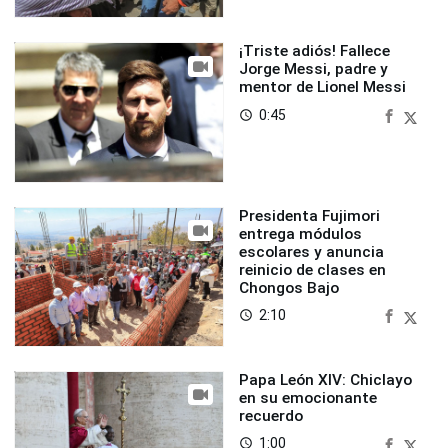
¡Triste adiós! Fallece
Jorge Messi, padre y
mentor de Lionel Messi
0:45
access_time
Presidenta Fujimori
entrega módulos
escolares y anuncia
reinicio de clases en
Chongos Bajo
2:10
access_time
Papa León XIV: Chiclayo
en su emocionante
recuerdo
1:00
access_time