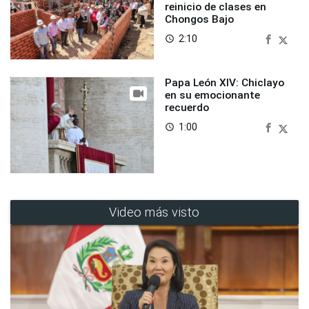
reinicio de clases en
Chongos Bajo
2:10
access_time
Papa León XIV: Chiclayo
en su emocionante
recuerdo
1:00
access_time
Video más visto