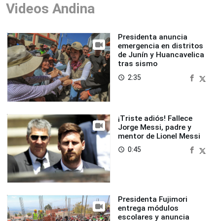
Videos Andina
Presidenta anuncia
emergencia en distritos
de Junín y Huancavelica
tras sismo
2:35
access_time
¡Triste adiós! Fallece
Jorge Messi, padre y
mentor de Lionel Messi
0:45
access_time
Presidenta Fujimori
entrega módulos
escolares y anuncia