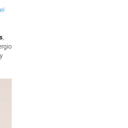
el
s
,
ergio
y