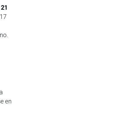
 21
 17
ano.
la
se en