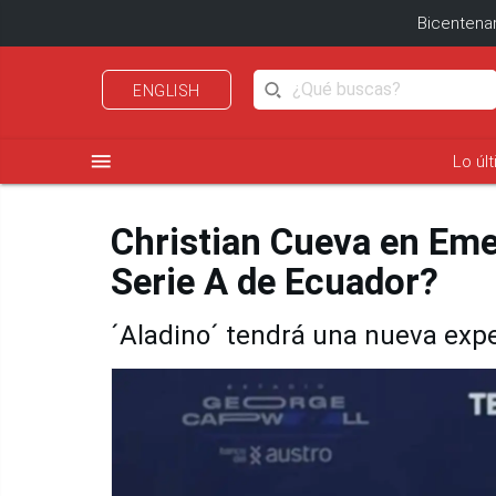
Bicentenar
ENGLISH
menu
Lo úl
Christian Cueva en Eme
Serie A de Ecuador?
´Aladino´ tendrá una nueva exper