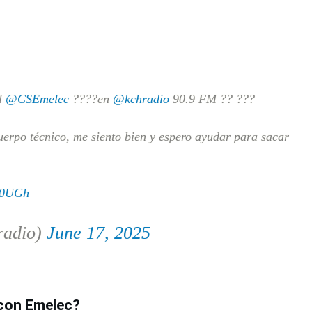
l
@CSEmelec
????en
@kchradio
90.9 FM ?? ???
uerpo técnico, me siento bien y espero ayudar para sacar
fq0UGh
adio)
June 17, 2025
 con Emelec?