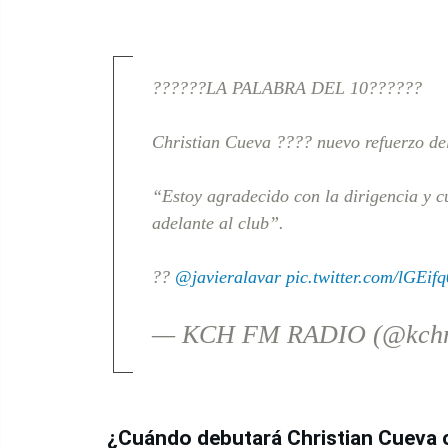
??????LA PALABRA DEL 10??????
Christian Cueva ???? nuevo refuerzo de
“Estoy agradecido con la dirigencia y c
adelante al club”.
??
@javieralavar
pic.twitter.com/lGEi
— KCH FM RADIO (@kchr
¿Cuándo debutará Christian Cueva