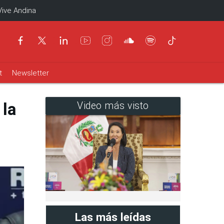
Vive Andina
t
Newsletter
 la
Video más visto
Las más leídas