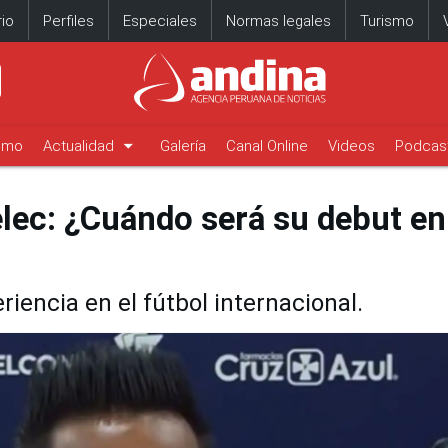
io
Perfiles
Especiales
Normas legales
Turismo
arrow_drop_down
timo
Actualidad
Galería
Canal Online
Videos
Podcas
lec: ¿Cuándo será su debut en
iencia en el fútbol internacional.