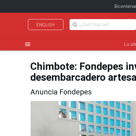
Bicentenar
ENGLISH
menu
Lo úl
Chimbote: Fondepes inv
desembarcadero artesa
Anuncia Fondepes