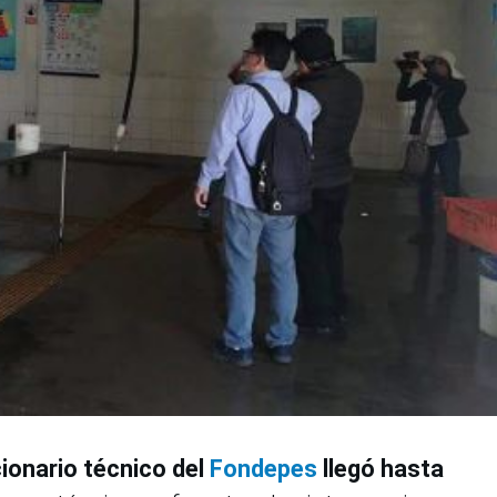
onario técnico del
Fondepes
llegó hasta