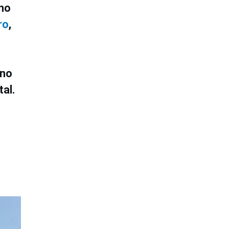
uno
ro
,
ino
tal.