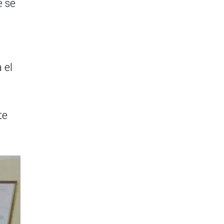
e se
 el
te