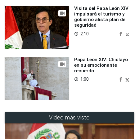
Visita del Papa León XIV
impulsará el turismo y
gobierno alista plan de
seguridad
2:10
access_time
Papa León XIV: Chiclayo
en su emocionante
recuerdo
1:00
access_time
Video más visto