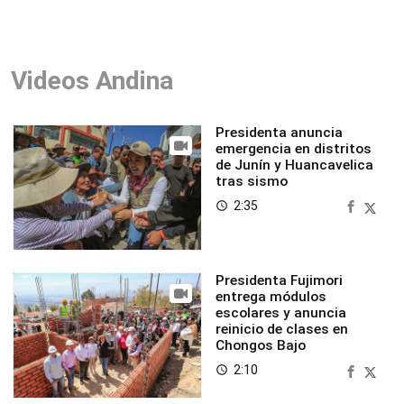
Videos Andina
Presidenta anuncia
emergencia en distritos
de Junín y Huancavelica
tras sismo
2:35
access_time
Presidenta Fujimori
entrega módulos
escolares y anuncia
reinicio de clases en
Chongos Bajo
2:10
access_time