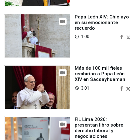
Papa León XIV: Chiclayo
en su emocionante
recuerdo
1:00
access_time
Más de 100 mil fieles
recibirían a Papa León
XIV en Sacsayhuaman
3:01
access_time
FIL Lima 2026:
presentan libro sobre
derecho laboral y
negociaciones