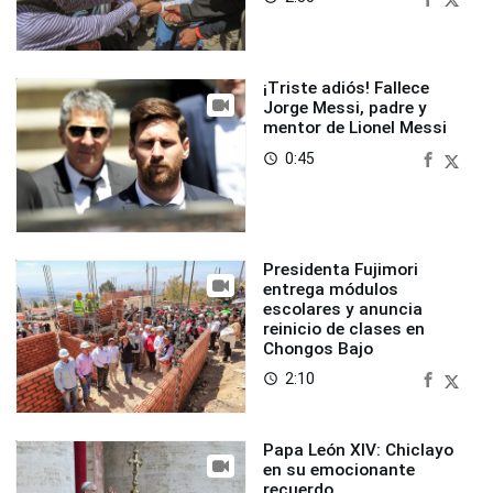
¡Triste adiós! Fallece
Jorge Messi, padre y
mentor de Lionel Messi
0:45
access_time
Presidenta Fujimori
entrega módulos
escolares y anuncia
reinicio de clases en
Chongos Bajo
2:10
access_time
Papa León XIV: Chiclayo
en su emocionante
recuerdo