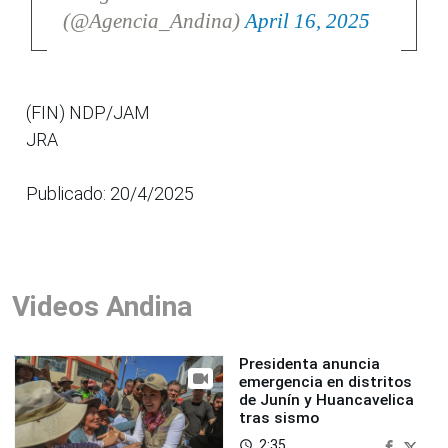
(@Agencia_Andina)
April 16, 2025
(FIN) NDP/JAM
JRA
Publicado: 20/4/2025
Videos Andina
Presidenta anuncia
emergencia en distritos
de Junín y Huancavelica
tras sismo
2:35
access_time