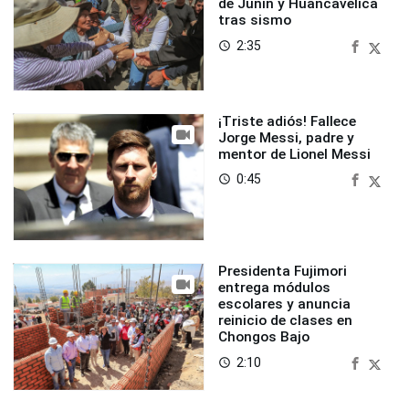
de Junín y Huancavelica
tras sismo
2:35
access_time
¡Triste adiós! Fallece
Jorge Messi, padre y
mentor de Lionel Messi
0:45
access_time
Presidenta Fujimori
entrega módulos
escolares y anuncia
reinicio de clases en
Chongos Bajo
2:10
access_time