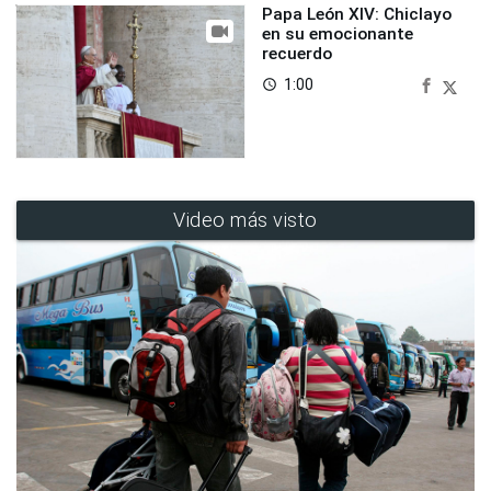
Papa León XIV: Chiclayo
en su emocionante
recuerdo
1:00
access_time
Video más visto