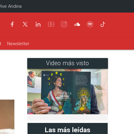
Vive Andina
t
Newsletter
Video más visto
Las más leídas