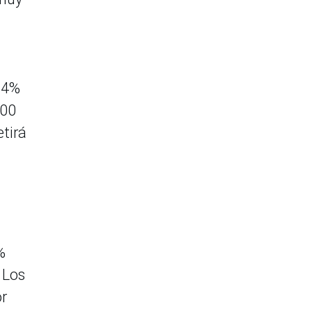
 24%
500
etirá
%
 Los
or