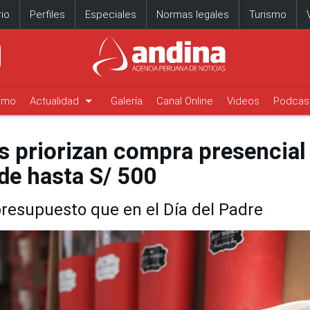
io
Perfiles
Especiales
Normas legales
Turismo
arrow_drop_down
timo
Actualidad
Galería
Canal Online
Videos
Podcas
os priorizan compra presencial
de hasta S/ 500
resupuesto que en el Día del Padre