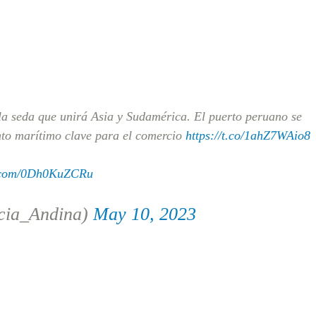
a seda que unirá Asia y Sudamérica. El puerto peruano se
nto marítimo clave para el comercio
https://t.co/1ahZ7WAio8
r.com/0Dh0KuZCRu
cia_Andina)
May 10, 2023