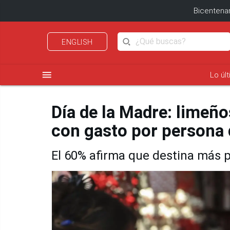
Bicentenar
ENGLISH
menu
Lo úl
Día de la Madre: limeñ
con gasto por persona 
El 60% afirma que destina más p