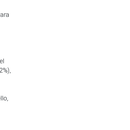
para
el
2%),
llo,