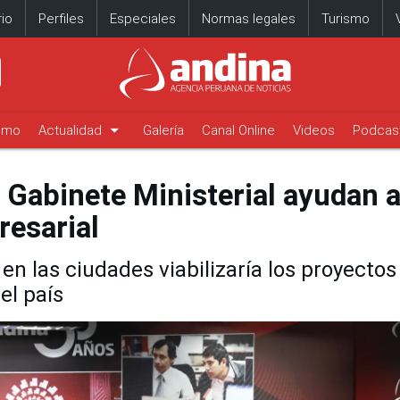
io
Perfiles
Especiales
Normas legales
Turismo
arrow_drop_down
timo
Actualidad
Galería
Canal Online
Videos
Podcas
 Gabinete Ministerial ayudan 
esarial
n las ciudades viabilizaría los proyectos
el país