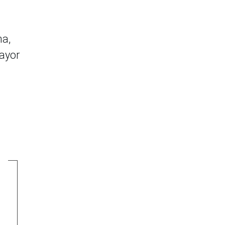
na,
ayor