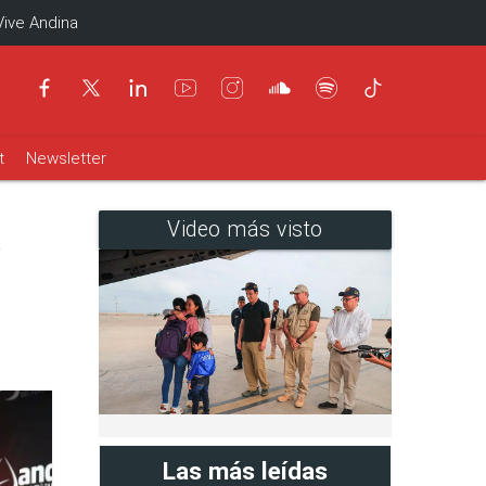
Vive Andina
t
Newsletter
a
Video más visto
Las más leídas