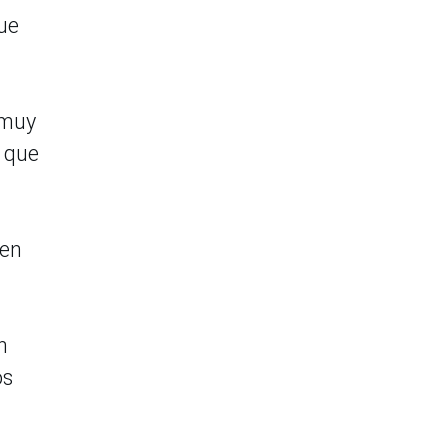
ue
 muy
s que
 en
n
os