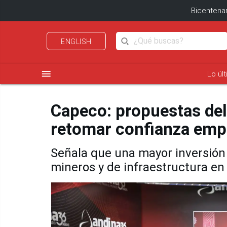
Bicentenar
ENGLISH
menu
Lo úl
Capeco: propuestas del
retomar confianza empr
Señala que una mayor inversión e
mineros y de infraestructura en 