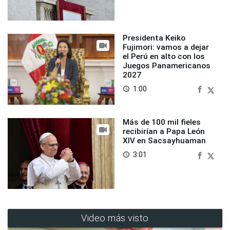
Presidenta Keiko
Fujimori: vamos a dejar
el Perú en alto con los
Juegos Panamericanos
2027
1:00
access_time
Más de 100 mil fieles
recibirían a Papa León
XIV en Sacsayhuaman
3:01
access_time
Video más visto