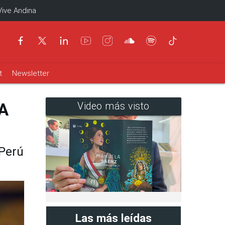
Vive Andina
t
Newsletter
EA
Video más visto
 Perú
Las más leídas