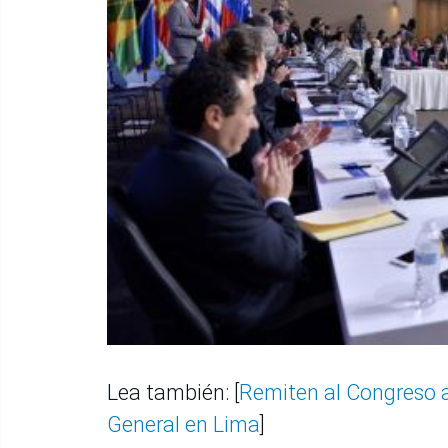
Lea también: [
Remiten al Congreso 
General en Lima
]