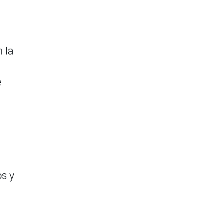
n la
e
os y