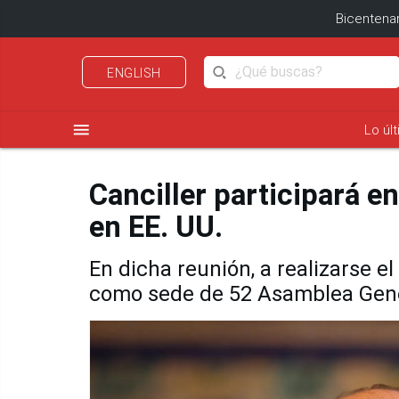
Bicentenar
ENGLISH
menu
Lo úl
Canciller participará 
en EE. UU.
En dicha reunión, a realizarse el
como sede de 52 Asamblea Gen