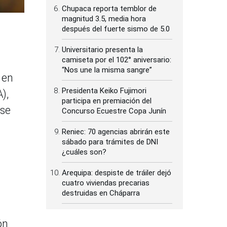
Chupaca reporta temblor de
magnitud 3.5, media hora
después del fuerte sismo de 5.0
Universitario presenta la
camiseta por el 102° aniversario:
“Nos une la misma sangre”
 en
Presidenta Keiko Fujimori
),
participa en premiación del
 se
Concurso Ecuestre Copa Junín
Reniec: 70 agencias abrirán este
sábado para trámites de DNI
¿cuáles son?
Arequipa: despiste de tráiler dejó
cuatro viviendas precarias
destruidas en Cháparra
ón