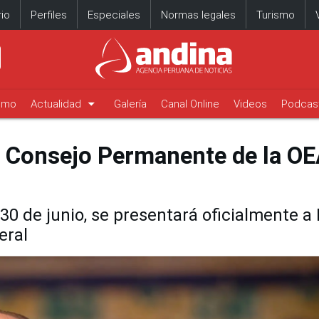
io
Perfiles
Especiales
Normas legales
Turismo
arrow_drop_down
timo
Actualidad
Galería
Canal Online
Videos
Podcas
en Consejo Permanente de la O
 30 de junio, se presentará oficialmente a
eral