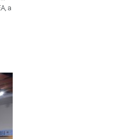
A, a
a